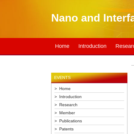
Nano and Interf
Home
Introduction
Resear
EVENTS
> Home
> Introduction
> Research
> Member
> Publications
> Patents