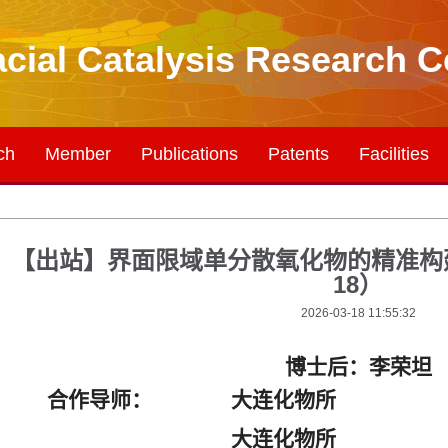
acial Catalysis Research C
ch
Member
Publications
Patents
Facilities
【出站】界面限域单分散氧化物的精准构建及
18）
2026-03-18 11:55:32
博士后
：李荣坦
合作导师：
大连
化物所
大连
化物所